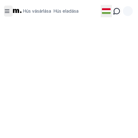
Hús
Hús
m.
vásárlása
eladása
Hús vásárlása
Hús eladása