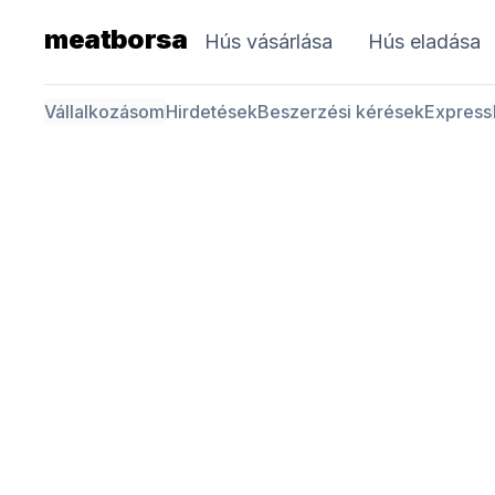
meatborsa
Hús vásárlása
Hús eladása
Vállalkozásom
Hirdetések
Beszerzési kérések
Express