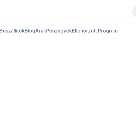
Hús vásárlása
Hús eladása
Beszállítók
Blog
Árak
Pénzügyek
Ellenőrzött Program