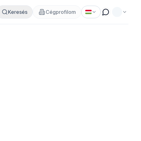
Keresés
Cégprofilom