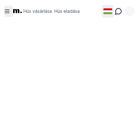
Hús
Hús
m.
vásárlása
eladása
Hús vásárlása
Hús eladása