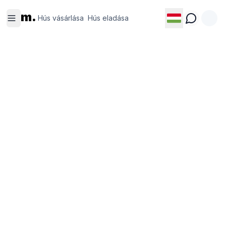
Hús
Hús
m.
vásárlása
eladása
Hús vásárlása
Hús eladása