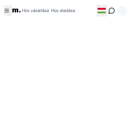
Hús
Hús
m.
vásárlása
eladása
Hús vásárlása
Hús eladása