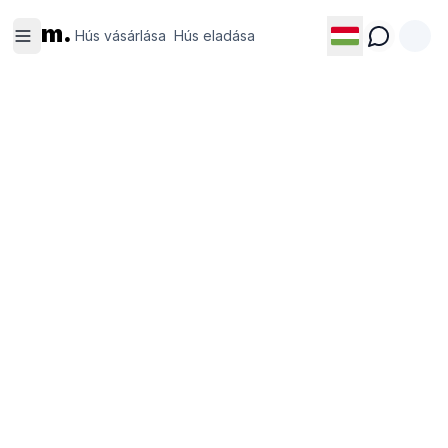
Hús
Hús
m.
vásárlása
eladása
Hús vásárlása
Hús eladása