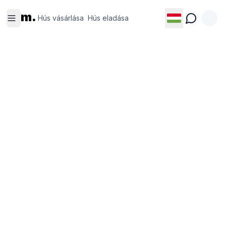
Hús
Hús
m.
vásárlása
eladása
Hús vásárlása
Hús eladása