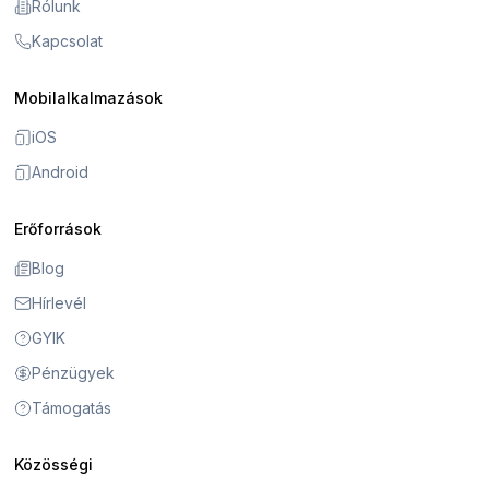
Rólunk
Kapcsolat
Mobilalkalmazások
iOS
Android
Erőforrások
Blog
Hírlevél
GYIK
Pénzügyek
Támogatás
Közösségi