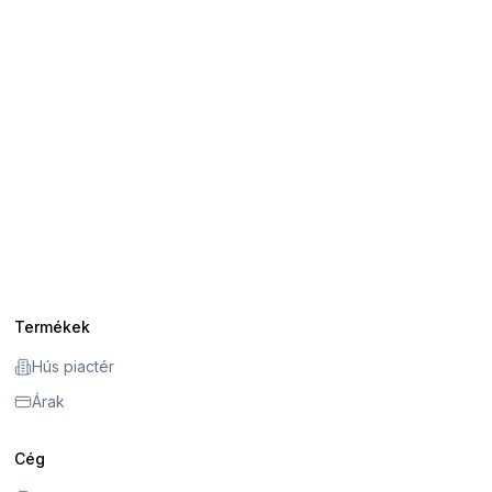
Termékek
Hús piactér
Árak
Cég