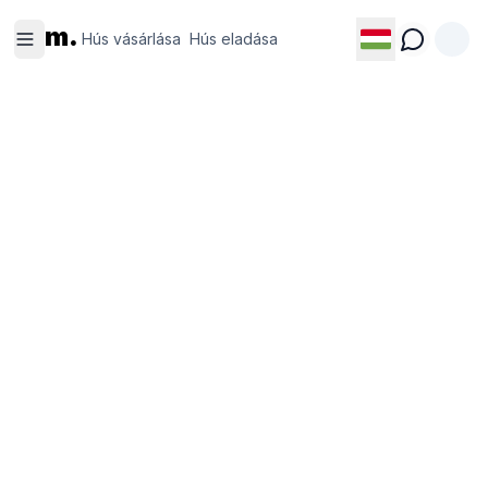
Hús
Hús
m.
vásárlása
eladása
Hús vásárlása
Hús eladása