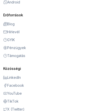
Android
Erőforrások
Blog
Hírlevél
GYIK
Pénzügyek
Támogatás
Közösségi
LinkedIn
Facebook
YouTube
TikTok
X (Twitter)