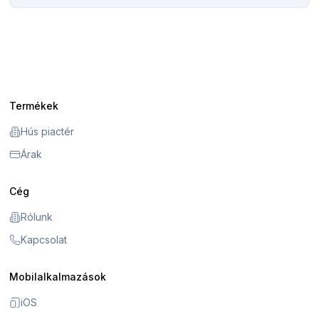
Termékek
Hús piactér
Árak
Cég
Rólunk
Kapcsolat
Mobilalkalmazások
iOS