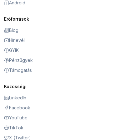
Android
Erőforrások
Blog
Hírlevél
GYIK
Pénzügyek
Támogatás
Közösségi
LinkedIn
Facebook
YouTube
TikTok
X (Twitter)