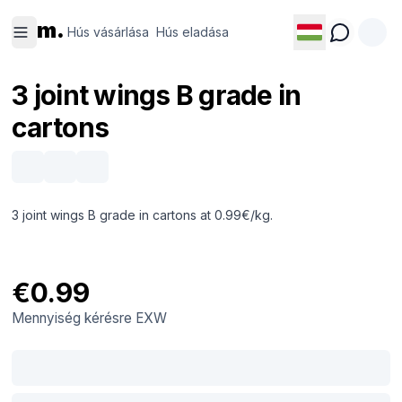
Hús
Hús
m.
vásárlása
eladása
Hús vásárlása
Hús eladása
3 joint wings B grade in
cartons
3 joint wings B grade in cartons at 0.99€/kg.
€0.99
Mennyiség kérésre
EXW