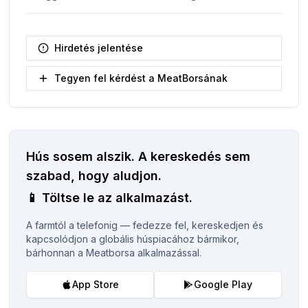
Hirdetés jelentése
Tegyen fel kérdést a MeatBorsának
Hús sosem alszik.
A kereskedés sem
szabad, hogy aludjon.
📱
Töltse le az alkalmazást.
A farmtól a telefonig — fedezze fel, kereskedjen és
kapcsolódjon a globális húspiacához bármikor,
bárhonnan a Meatborsa alkalmazással.
App Store
Google Play