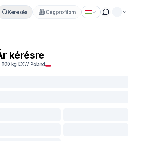
Keresés
Cégprofilom
Ár kérésre
1.000 kg
EXW
Poland