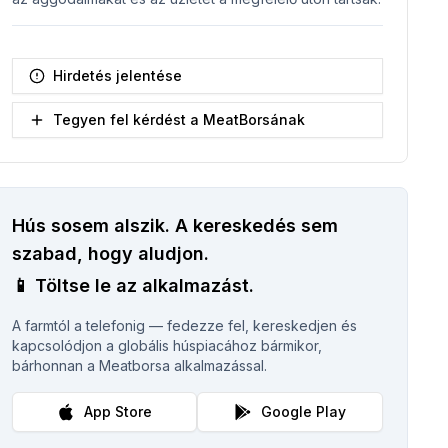
Hirdetés jelentése
Tegyen fel kérdést a MeatBorsának
Hús sosem alszik.
A kereskedés sem
szabad, hogy aludjon.
📱
Töltse le az alkalmazást.
A farmtól a telefonig — fedezze fel, kereskedjen és
kapcsolódjon a globális húspiacához bármikor,
bárhonnan a Meatborsa alkalmazással.
App Store
Google Play