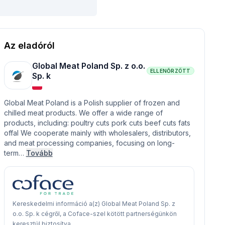
Az eladóról
Global Meat Poland Sp. z o.o.
ELLENŐRZÖTT
Sp. k
Global Meat Poland is a Polish supplier of frozen and
chilled meat products. We offer a wide range of
products, including: poultry cuts pork cuts beef cuts fats
offal We cooperate mainly with wholesalers, distributors,
and meat processing companies, focusing on long-
term…
Tovább
Kereskedelmi információ a(z) Global Meat Poland Sp. z
o.o. Sp. k cégről, a Coface-szel kötött partnerségünkön
keresztül biztosítva.