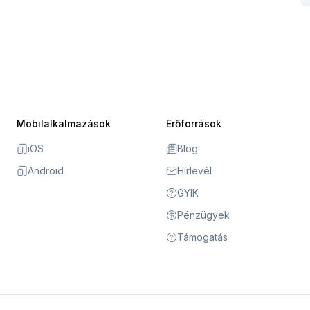
Mobilalkalmazások
Erőforrások
iOS
Blog
Android
Hírlevél
GYIK
Pénzügyek
Támogatás