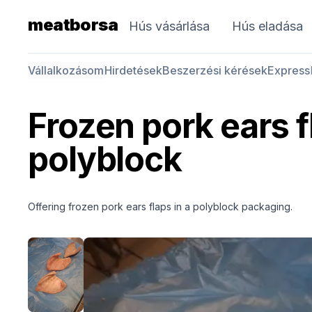
meatborsa
Hús vásárlása
Hús eladása
Vállalkozásom
Hirdetések
Beszerzési kérések
Express
Frozen pork ears f
polyblock
Offering frozen pork ears flaps in a polyblock packaging.