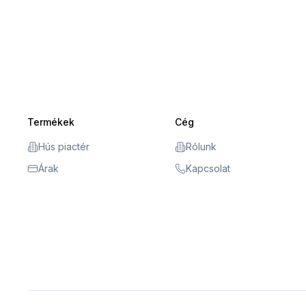
Termékek
Cég
Hús piactér
Rólunk
Árak
Kapcsolat