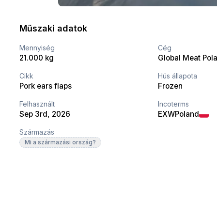
Műszaki adatok
Mennyiség
Cég
21.000 kg
Global Meat Pola
Cikk
Hús állapota
Pork ears flaps
Frozen
Felhasznált
Incoterms
Sep 3rd, 2026
EXW
Poland
Származás
Mi a származási ország?