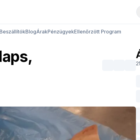
Hús vásárlása
Hús eladása
Beszállítók
Blog
Árak
Pénzügyek
Ellenőrzött Program
laps,
2