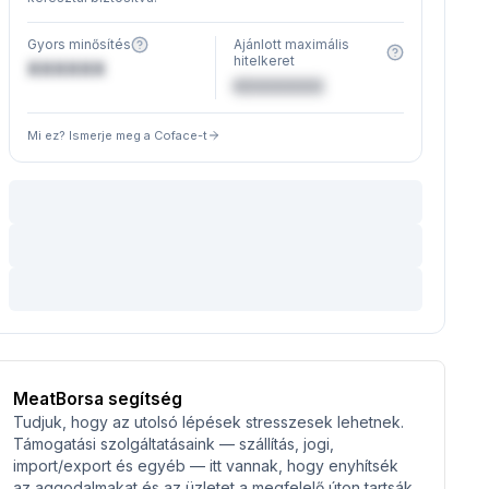
Gyors minősítés
Ajánlott maximális
hitelkeret
XXXXXX
€XXXXXX
Mi ez? Ismerje meg a Coface-t
MeatBorsa segítség
Tudjuk, hogy az utolsó lépések stresszesek lehetnek.
Támogatási szolgáltatásaink — szállítás, jogi,
import/export és egyéb — itt vannak, hogy enyhítsék
az aggodalmakat és az üzletet a megfelelő úton tartsák.