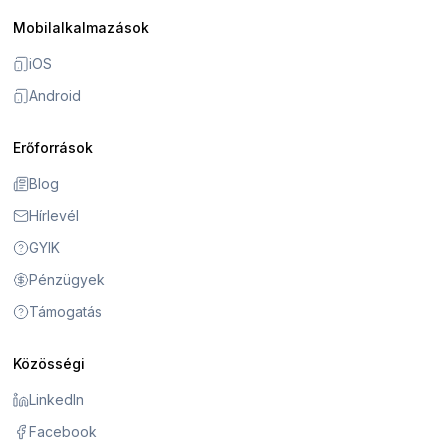
Mobilalkalmazások
iOS
Android
Erőforrások
Blog
Hírlevél
GYIK
Pénzügyek
Támogatás
Közösségi
LinkedIn
Facebook