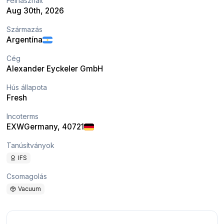
Felhasznált
Aug 30th, 2026
Származás
Argentína
Cég
Alexander Eyckeler GmbH
Hús állapota
Fresh
Incoterms
EXW
Germany
, 40721
Tanúsítványok
IFS
Csomagolás
Vacuum