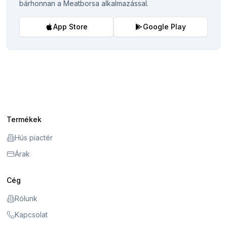
bárhonnan a Meatborsa alkalmazással.
App Store
Google Play
Termékek
Hús piactér
Árak
Cég
Rólunk
Kapcsolat