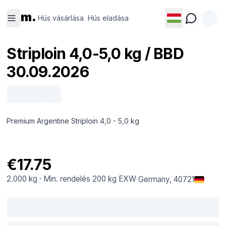
Hús
Hús
m.
vásárlása
eladása
Hús vásárlása
Hús eladása
Striploin 4,0-5,0 kg / BBD
30.09.2026
Premium Argentine Striploin 4,0 - 5,0 kg
€17.75
2.000 kg
·
Min. rendelés
200 kg
EXW
Germany
, 40721