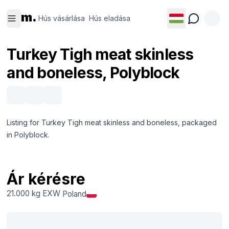
Hús
Hús
m.
vásárlása
eladása
Hús vásárlása
Hús eladása
Turkey Tigh meat skinless
and boneless, Polyblock
Listing for Turkey Tigh meat skinless and boneless, packaged
in Polyblock.
Ár kérésre
21.000 kg
EXW
Poland