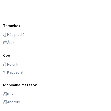
Termékek
Hús piactér
Árak
Cég
Rólunk
Kapcsolat
Mobilalkalmazások
iOS
Android