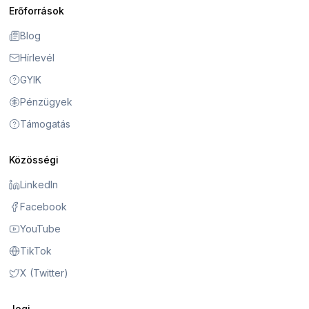
Erőforrások
Blog
Hírlevél
GYIK
Pénzügyek
Támogatás
Közösségi
LinkedIn
Facebook
YouTube
TikTok
X (Twitter)
Jogi