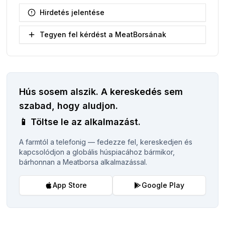
Hirdetés jelentése
Tegyen fel kérdést a MeatBorsának
Hús sosem alszik.
A kereskedés sem
szabad, hogy aludjon.
📱
Töltse le az alkalmazást.
A farmtól a telefonig — fedezze fel, kereskedjen és
kapcsolódjon a globális húspiacához bármikor,
bárhonnan a Meatborsa alkalmazással.
App Store
Google Play