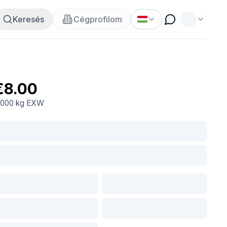
Keresés
Cégprofilom
€8.00
.000 kg
EXW