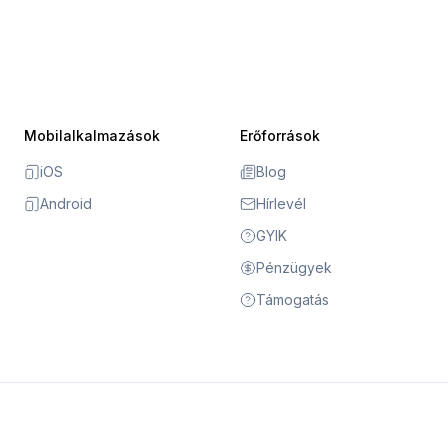
Mobilalkalmazások
Erőforrások
iOS
Blog
Android
Hírlevél
GYIK
Pénzügyek
Támogatás