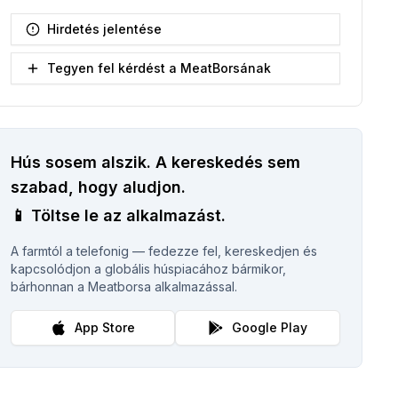
Hirdetés jelentése
Tegyen fel kérdést a MeatBorsának
Hús sosem alszik.
A kereskedés sem
szabad, hogy aludjon.
📱
Töltse le az alkalmazást.
A farmtól a telefonig — fedezze fel, kereskedjen és
kapcsolódjon a globális húspiacához bármikor,
bárhonnan a Meatborsa alkalmazással.
App Store
Google Play