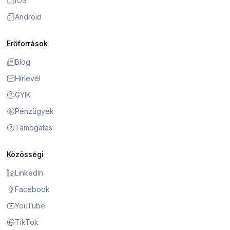
iOS
Android
Erőforrások
Blog
Hírlevél
GYIK
Pénzügyek
Támogatás
Közösségi
LinkedIn
Facebook
YouTube
TikTok