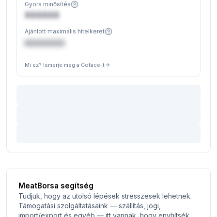
Gyors minősítés
XXXXXX
Ajánlott maximális hitelkeret
€XXXXXX
Mi ez? Ismerje meg a Coface-t
MeatBorsa segítség
Tudjuk, hogy az utolsó lépések stresszesek lehetnek.
Támogatási szolgáltatásaink — szállítás, jogi,
import/export és egyéb — itt vannak, hogy enyhítsék