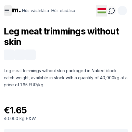
Hús
Hús
m.
vásárlása
eladása
Hús vásárlása
Hús eladása
Leg meat trimmings without
skin
Leg meat trimmings without skin packaged in Naked block
catch weight, available in stock with a quantity of 40,000kg at a
price of 1.65 EUR/kg.
€1.65
40.000 kg
EXW