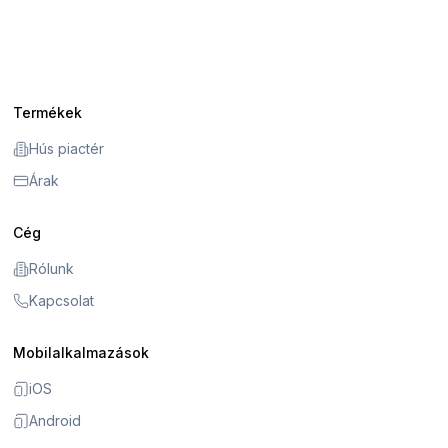
Termékek
Hús piactér
Árak
Cég
Rólunk
Kapcsolat
Mobilalkalmazások
iOS
Android