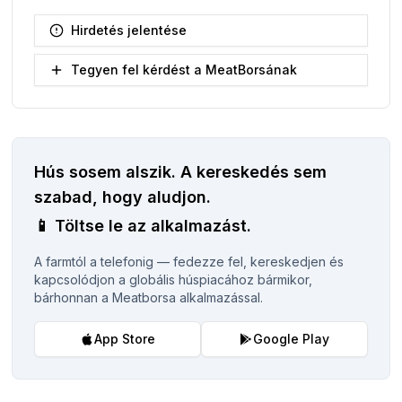
Hirdetés jelentése
Tegyen fel kérdést a MeatBorsának
Hús sosem alszik.
A kereskedés sem
szabad, hogy aludjon.
📱
Töltse le az alkalmazást.
A farmtól a telefonig — fedezze fel, kereskedjen és
kapcsolódjon a globális húspiacához bármikor,
bárhonnan a Meatborsa alkalmazással.
App Store
Google Play