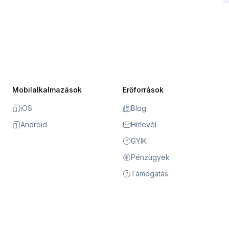
Mobilalkalmazások
Erőforrások
iOS
Blog
Android
Hírlevél
GYIK
Pénzügyek
Támogatás