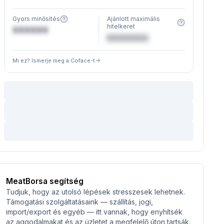
Gyors minősítés
Ajánlott maximális
hitelkeret
XXXXXX
€XXXXXX
Mi ez? Ismerje meg a Coface-t
MeatBorsa segítség
Tudjuk, hogy az utolsó lépések stresszesek lehetnek.
Támogatási szolgáltatásaink — szállítás, jogi,
import/export és egyéb — itt vannak, hogy enyhítsék
az aggodalmakat és az üzletet a megfelelő úton tartsák.