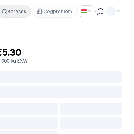
Keresés
Cégprofilom
€5.30
0.000 kg
EXW