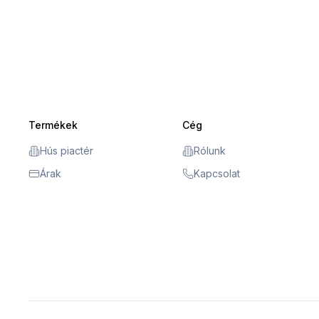
Termékek
Cég
Hús piactér
Rólunk
Árak
Kapcsolat