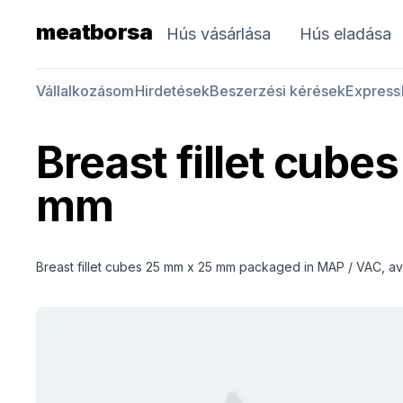
meatborsa
Hús vásárlása
Hús eladása
Vállalkozásom
Hirdetések
Beszerzési kérések
Express
Breast fillet cube
mm
Breast fillet cubes 25 mm x 25 mm packaged in MAP / VAC, avai