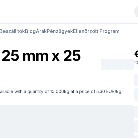
Hús vásárlása
Hús eladása
Beszállítók
Blog
Árak
Pénzügyek
Ellenőrzött Program
s 25 mm x 25
1
lable with a quantity of 10,000kg at a price of 5.30 EUR/kg.