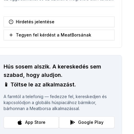
Hirdetés jelentése
Tegyen fel kérdést a MeatBorsának
Hús sosem alszik.
A kereskedés sem
szabad, hogy aludjon.
📱
Töltse le az alkalmazást.
A farmtól a telefonig — fedezze fel, kereskedjen és
kapcsolódjon a globális húspiacához bármikor,
bárhonnan a Meatborsa alkalmazással.
App Store
Google Play