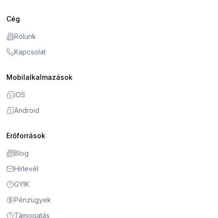
Cég
Rólunk
Kapcsolat
Mobilalkalmazások
iOS
Android
Erőforrások
Blog
Hírlevél
GYIK
Pénzügyek
Támogatás