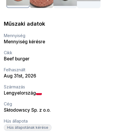
Műszaki adatok
Mennyiség
Mennyiség kérésre
Cikk
Beef burger
Felhasznált
Aug 31st, 2026
Származás
Lengyelország
Cég
Skłodowscy Sp. z o.o.
Hús állapota
Hús állapotának kérése