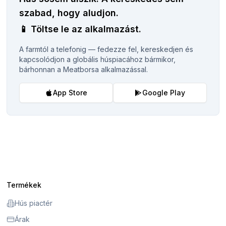
szabad, hogy aludjon.
📱
Töltse le az alkalmazást.
A farmtól a telefonig — fedezze fel, kereskedjen és
kapcsolódjon a globális húspiacához bármikor,
bárhonnan a Meatborsa alkalmazással.
App Store
Google Play
Termékek
Hús piactér
Árak