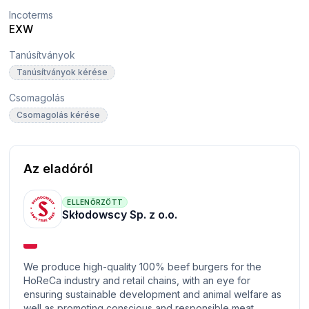
Incoterms
EXW
Tanúsítványok
Tanúsítványok kérése
Csomagolás
Csomagolás kérése
Az eladóról
ELLENŐRZÖTT
Skłodowscy Sp. z o.o.
We produce high-quality 100% beef burgers for the
HoReCa industry and retail chains, with an eye for
ensuring sustainable development and animal welfare as
well as promoting conscious and responsible meat