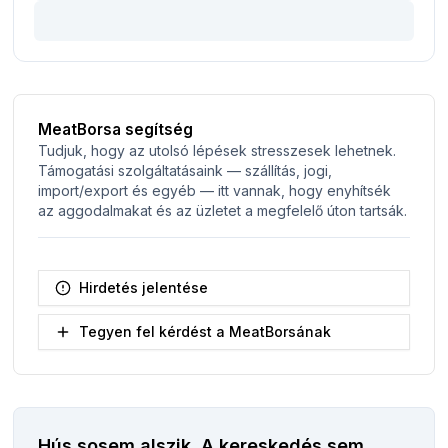
MeatBorsa segítség
Tudjuk, hogy az utolsó lépések stresszesek lehetnek.
Támogatási szolgáltatásaink — szállítás, jogi,
import/export és egyéb — itt vannak, hogy enyhítsék
az aggodalmakat és az üzletet a megfelelő úton tartsák.
Hirdetés jelentése
Tegyen fel kérdést a MeatBorsának
Hús sosem alszik.
A kereskedés sem