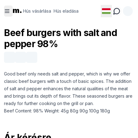
Hús
Hús
m.
vásárlása
eladása
Hús vásárlása
Hús eladása
Beef burgers with salt and
pepper 98%
Good beef only needs salt and pepper, which is why we offer
classic beef burgers with a touch of basic spices. The addition
of salt and pepper enhances the natural qualities of the meat
and brings out its depth of flavor. These seasoned burgers are
ready for further cooking on the grill or pan.
Beef Content: 98% Weight: 45g 80g 90g 100g 180g
Ár kérésre