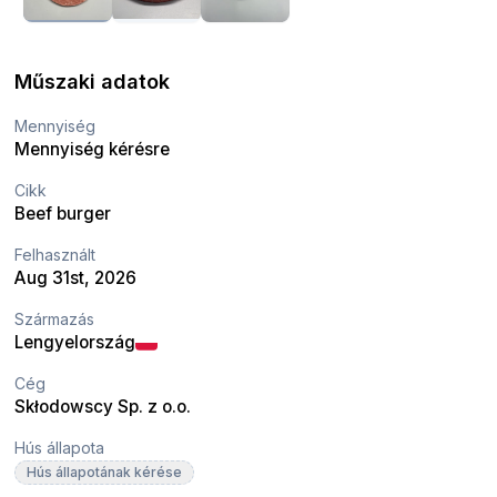
Műszaki adatok
Mennyiség
Mennyiség kérésre
Cikk
Beef burger
Felhasznált
Aug 31st, 2026
Származás
Lengyelország
Cég
Skłodowscy Sp. z o.o.
Hús állapota
Hús állapotának kérése