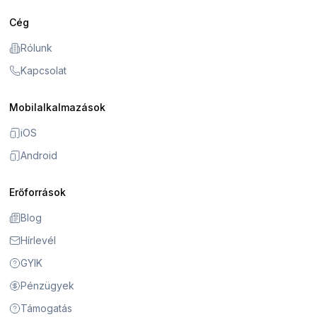
Cég
Rólunk
Kapcsolat
Mobilalkalmazások
iOS
Android
Erőforrások
Blog
Hírlevél
GYIK
Pénzügyek
Támogatás