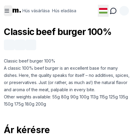
Hús
Hús
m.
vásárlása
eladása
Hús vásárlása
Hús eladása
Classic beef burger 100%
Classic beef burger 100%
A classic 100% beef burger is an excellent base for many
dishes. Here, the quality speaks for itself – no additives, spices,
or preservatives. Just (or rather, as much as!) the natural flavor
and aroma of the meat, palpable in every bite.
Other weights available: 55g 80g 90g 100g 113g 115g 125g 135g
150g 175g 180g 200g
Ár kérésre