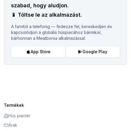
szabad, hogy aludjon.
📱
Töltse le az alkalmazást.
A farmtól a telefonig — fedezze fel, kereskedjen és
kapcsolódjon a globális húspiacához bármikor,
bárhonnan a Meatborsa alkalmazással.
App Store
Google Play
Termékek
Hús piactér
Árak