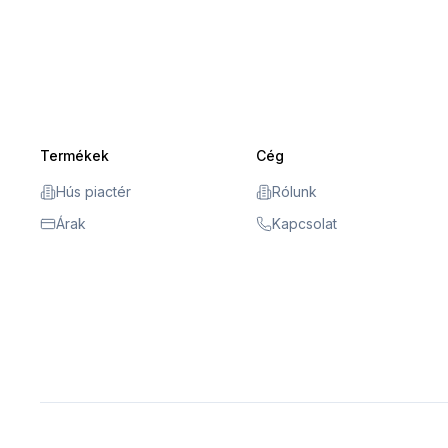
Termékek
Cég
Hús piactér
Rólunk
Árak
Kapcsolat