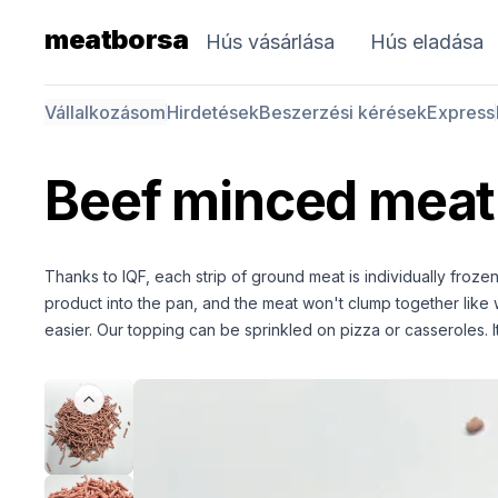
meatborsa
Hús vásárlása
Hús eladása
Vállalkozásom
Hirdetések
Beszerzési kérések
Express
Beef minced meat
Thanks to IQF, each strip of ground meat is individually frozen
product into the pan, and the meat won't clump together like 
easier. Our topping can be sprinkled on pizza or casseroles. I