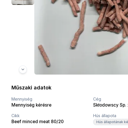
Műszaki adatok
Mennyiség
Cég
Mennyiség kérésre
Skłodowscy Sp. z
Cikk
Hús állapota
Beef minced meat 80/20
Hús állapotának k