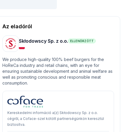
Az eladóról
Skłodowscy Sp. z o.o.
ELLENŐRZÖTT
We produce high-quality 100% beef burgers for the
HoReCa industry and retail chains, with an eye for
ensuring sustainable development and animal welfare as
well as promoting conscious and responsible meat
consumption.
Kereskedelmi információ a(z) Skłodowscy Sp. z o.o.
cégről, a Coface-szel kötött partnerségünkön keresztül
biztosítva.