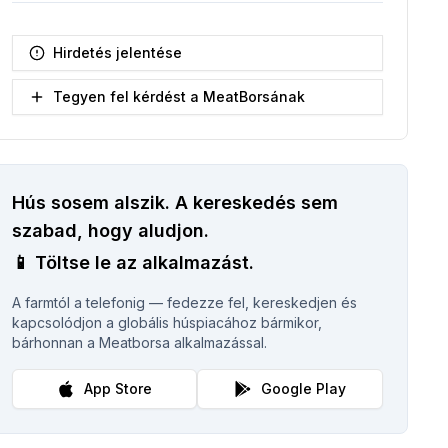
Hirdetés jelentése
Tegyen fel kérdést a MeatBorsának
Hús sosem alszik.
A kereskedés sem
szabad, hogy aludjon.
📱
Töltse le az alkalmazást.
A farmtól a telefonig — fedezze fel, kereskedjen és
kapcsolódjon a globális húspiacához bármikor,
bárhonnan a Meatborsa alkalmazással.
App Store
Google Play