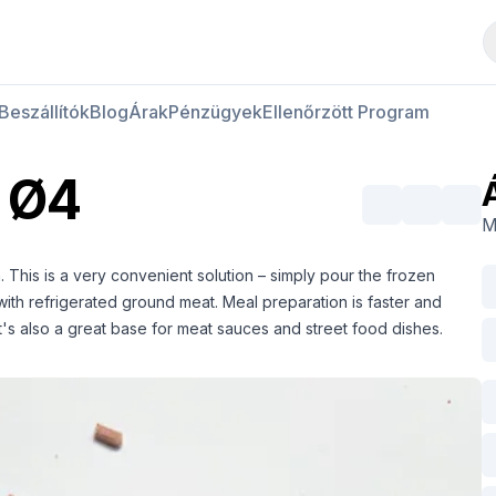
Hús vásárlása
Hús eladása
Beszállítók
Blog
Árak
Pénzügyek
Ellenőrzött Program
 Ø4
M
. This is a very convenient solution – simply pour the frozen
with refrigerated ground meat. Meal preparation is faster and
t's also a great base for meat sauces and street food dishes.