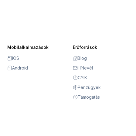
Mobilalkalmazások
Erőforrások
iOS
Blog
Android
Hírlevél
GYIK
Pénzügyek
Támogatás