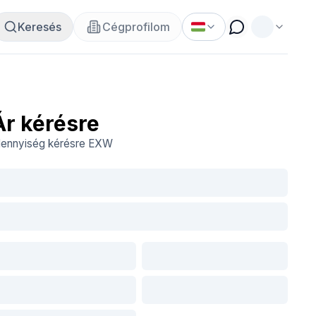
Keresés
Cégprofilom
Ár kérésre
ennyiség kérésre
EXW