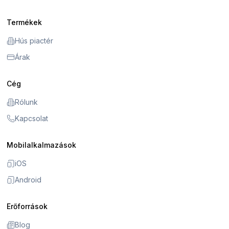
Termékek
Hús piactér
Árak
Cég
Rólunk
Kapcsolat
Mobilalkalmazások
iOS
Android
Erőforrások
Blog