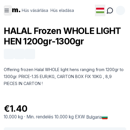
Hús
Hús
m.
vásárlása
eladása
Hús vásárlása
Hús eladása
HALAL Frozen WHOLE LIGHT
HEN 1200gr-1300gr
Offering frozen Halal WHOLE light hens ranging from 1200gr to
1300gr. PRICE-1.35 EUR/KG, CARTON BOX FIX 10KG , 8,9
PIECES IN CARTON !
€1.40
10.000 kg
·
Min. rendelés
10.000 kg
EXW
Bulgaria