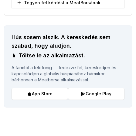
Tegyen fel kérdést a MeatBorsának
Hús sosem alszik.
A kereskedés sem
szabad, hogy aludjon.
📱
Töltse le az alkalmazást.
A farmtól a telefonig — fedezze fel, kereskedjen és
kapcsolódjon a globális húspiacához bármikor,
bárhonnan a Meatborsa alkalmazással.
App Store
Google Play