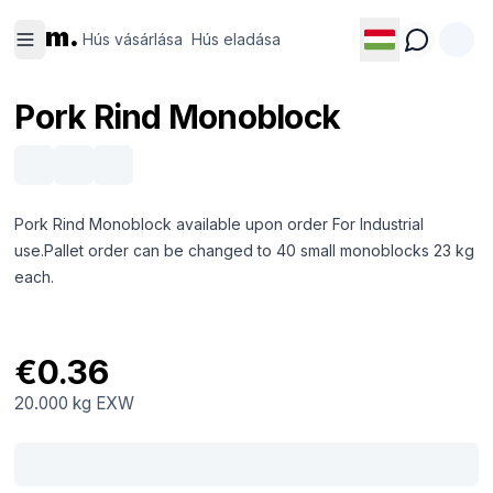
Hús
Hús
m.
vásárlása
eladása
Hús vásárlása
Hús eladása
Pork Rind Monoblock
Pork Rind Monoblock available upon order For Industrial
use.Pallet order can be changed to 40 small monoblocks 23 kg
each.
€0.36
20.000 kg
EXW