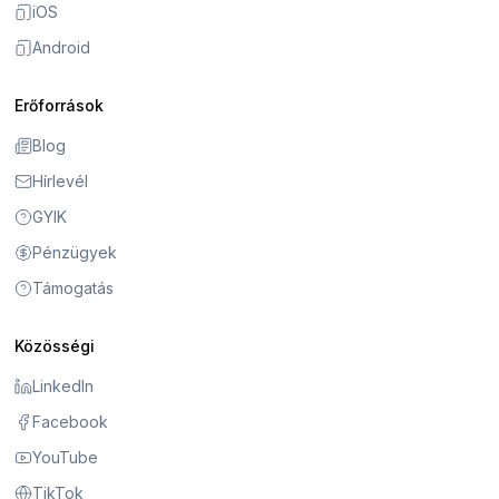
iOS
Android
Erőforrások
Blog
Hírlevél
GYIK
Pénzügyek
Támogatás
Közösségi
LinkedIn
Facebook
YouTube
TikTok