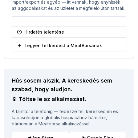
import/export és egyéb — itt vannak, hogy enyhítsék
az aggodalmakat és az üzletet a megfelelő úton tartsák.
Hirdetés jelentése
Tegyen fel kérdést a MeatBorsának
Hús sosem alszik.
A kereskedés sem
szabad, hogy aludjon.
📱
Töltse le az alkalmazást.
A farmtól a telefonig — fedezze fel, kereskedjen és
kapcsolódjon a globális húspiacához bármikor,
bárhonnan a Meatborsa alkalmazással.
App Store
Google Play