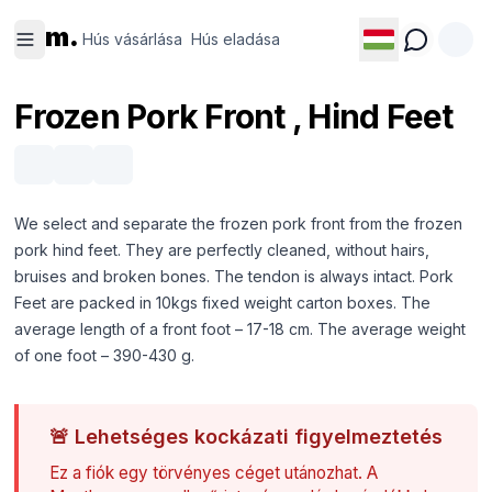
Hús
Hús
m.
vásárlása
eladása
Hús vásárlása
Hús eladása
Frozen Pork Front , Hind Feet
We select and separate the frozen pork front from the frozen
pork hind feet. They are perfectly cleaned, without hairs,
bruises and broken bones. The tendon is always intact. Pork
Feet are packed in 10kgs fixed weight carton boxes. The
average length of a front foot – 17-18 cm. The average weight
of one foot – 390-430 g.
🚨
Lehetséges kockázati figyelmeztetés
Ez a fiók egy törvényes céget utánozhat. A