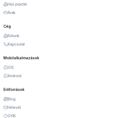
Hús piactér
Árak
Cég
Rólunk
Kapcsolat
Mobilalkalmazások
iOS
Android
Erőforrások
Blog
Hírlevél
GYIK