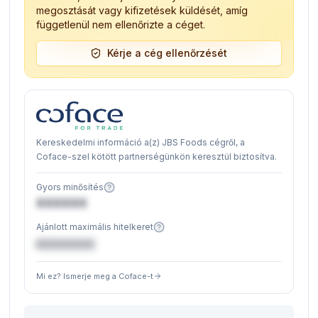
megosztását vagy kifizetések küldését, amíg
függetlenül nem ellenőrizte a céget.
Kérje a cég ellenőrzését
Kereskedelmi információ a(z) JBS Foods cégről, a
Coface-szel kötött partnerségünkön keresztül biztosítva.
Gyors minősítés
XXXXXX
Ajánlott maximális hitelkeret
€XXXXXX
Mi ez? Ismerje meg a Coface-t