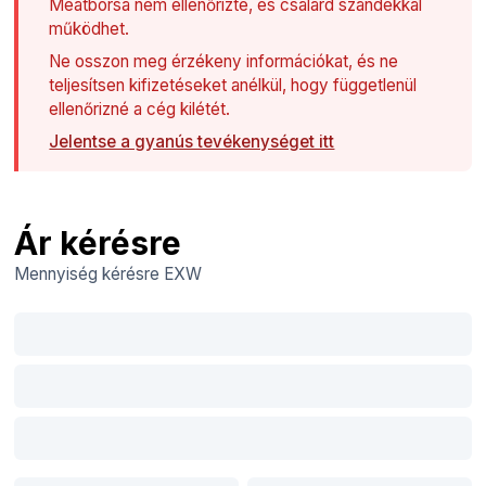
Meatborsa nem ellenőrizte, és csalárd szándékkal
működhet.
Ne osszon meg érzékeny információkat, és ne
teljesítsen kifizetéseket anélkül, hogy függetlenül
ellenőrizné a cég kilétét.
Jelentse a gyanús tevékenységet itt
Ár kérésre
Mennyiség kérésre
EXW