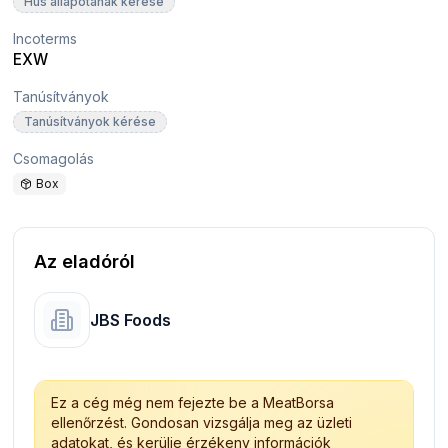
Hús állapotának kérése
Incoterms
EXW
Tanúsítványok
Tanúsítványok kérése
Csomagolás
Box
Az eladóról
JBS Foods
Ez a cég még nem fejezte be a MeatBorsa
ellenőrzést. Gondosan vizsgálja meg az üzleti
adatokat, és kerülje érzékeny információk