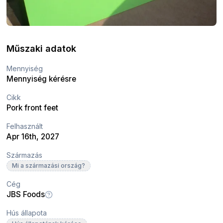
Műszaki adatok
Mennyiség
Mennyiség kérésre
Cikk
Pork front feet
Felhasznált
Apr 16th, 2027
Származás
Mi a származási ország?
Cég
JBS Foods
Hús állapota