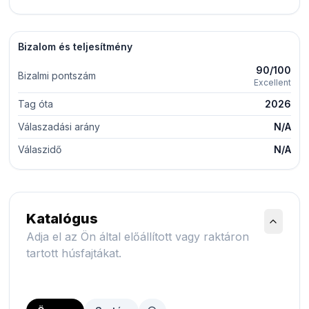
Bizalom és teljesítmény
90/100
Bizalmi pontszám
Excellent
Tag óta
2026
Válaszadási arány
N/A
Válaszidő
N/A
Katalógus
Adja el az Ön által előállított vagy raktáron
tartott húsfajtákat.