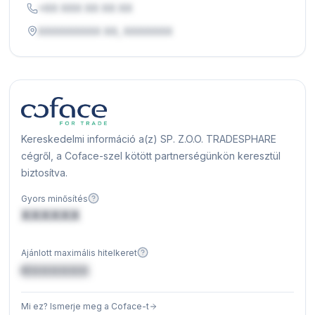
+XX XXX XX XX XX
XXXXXXXXX XX, XXXXXXX
Kereskedelmi információ a(z) SP. Z.O.O. TRADESPHARE
cégről, a Coface-szel kötött partnerségünkön keresztül
biztosítva.
Gyors minősítés
XXXXXX
Ajánlott maximális hitelkeret
€XXXXXX
Mi ez? Ismerje meg a Coface-t