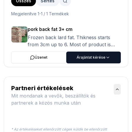
Összes
Sertés
Megjelenítve 1-1 / 1 Termékek
pork back fat 3+ cm
Frozen back lard fat. Thikness starts
from 3cm up to 6. Most of product is
4cm
Üzenet
Árajánlat kérése
Partneri értékelések
Mit mondanak a vevők, beszállítók és
partnerek a közös munka után
* Az értékeléseket ellenőrzött cégek küldik be ellenőrzött