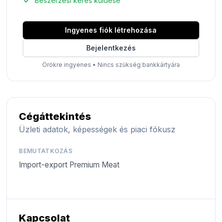
Beszerzési kérés küldése
Ingyenes fiók létrehozása
Bejelentkezés
Örökre ingyenes
•
Nincs szükség bankkártyára
Cégáttekintés
Üzleti adatok, képességek és piaci fókusz
BEMUTATKOZÁS
Import-export Premium Meat
Kapcsolat