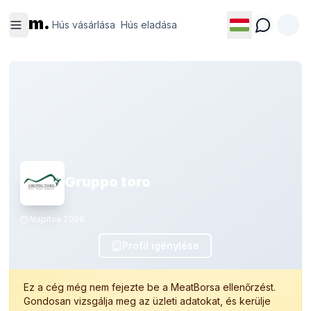
Hús
Hús
m.
vásárlása
eladása
Hús vásárlása
Hús eladása
Gruppo toro
Alapítva
2008
Profil igénylése
Ez a cég még nem fejezte be a MeatBorsa ellenőrzést.
Gondosan vizsgálja meg az üzleti adatokat, és kerülje