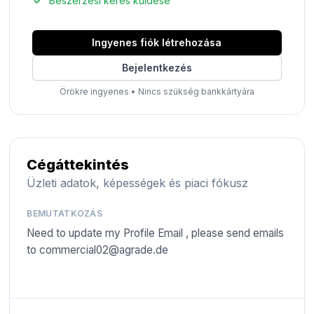
Beszerzési kérés küldése
Ingyenes fiók létrehozása
Bejelentkezés
Örökre ingyenes
•
Nincs szükség bankkártyára
Cégáttekintés
Üzleti adatok, képességek és piaci fókusz
BEMUTATKOZÁS
Need to update my Profile Email , please send emails
to
commercial02@agrade.de