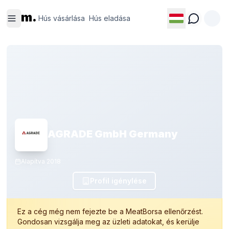
Hús
Hús
m.
vásárlása
eladása
Hús vásárlása
Hús eladása
AGRADE GmbH Germany
Alapítva
2018
Profil igénylése
Ez a cég még nem fejezte be a MeatBorsa ellenőrzést.
Gondosan vizsgálja meg az üzleti adatokat, és kerülje