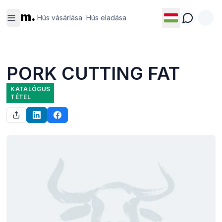
Hús
Hús
m.
vásárlása
eladása
Hús vásárlása
Hús eladása
PORK CUTTING FAT
KATALÓGUS
TÉTEL