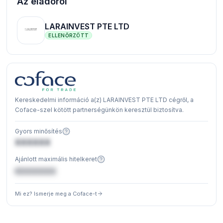
Az eladóról
LARAINVEST PTE LTD
ELLENŐRZÖTT
Kereskedelmi információ a(z) LARAINVEST PTE LTD cégről, a
Coface-szel kötött partnerségünkön keresztül biztosítva.
Gyors minősítés
XXXXXX
Ajánlott maximális hitelkeret
€XXXXXX
Mi ez? Ismerje meg a Coface-t