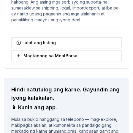
hakbang. Ang aming mga serbisyo ng suporta-na
sumasaklaw sa shipping, legal, import/export, at iba pa-
ay narito upang pagaanin ang mga alalahanin at
panatilihing maayos ang iyong deal.
Iulat ang listing
Magtanong sa MeatBorsa
Hindi natutulog ang karne.
Gayundin ang
iyong kalakalan.
📱
Kunin ang app.
Mula sa bukid hanggang sa telepono — mag-explore,
makipagkalakalan, at kumonekta sa pandaigdigang
merkado ng karne anumang oras, kahit saan gamit ang