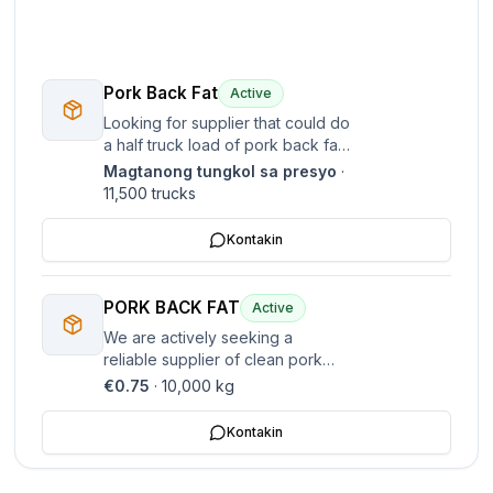
Pork Back Fat
Active
Looking for supplier that could do
a half truck load of pork back fat
(no rind on it) delivered in Athens
Magtanong tungkol sa presyo
·
Greece. Please get back to me
11,500
trucks
with a price delivered in Greece.
Kontakin
PORK BACK FAT
Active
We are actively seeking a
reliable supplier of clean pork
back fat, with delivery to Athens,
€0.75
·
10,000
kg
Greece. Our current interest is in
purchasing approximately half a
Kontakin
truck load. There is also
enthusiastic