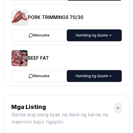
PORK TRIMMINGS 70/30
Mensahe
Humiling ng Quote
BEEF FAT
Mensahe
Humiling ng Quote
Mga Listing
Ibenta ang isang tiyak na dami ng karne na
mayroon kayo ngayon.