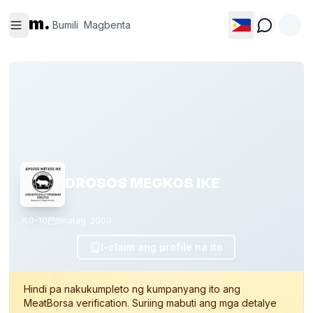
Bumili
Magbenta
m.
Bumili
Magbenta
DROSOS MEGKOS IKE
0-10
Itinatag.
2000
I-claim ang profile na ito
Hindi pa nakukumpleto ng kumpanyang ito ang
MeatBorsa verification. Suriing mabuti ang mga detalye