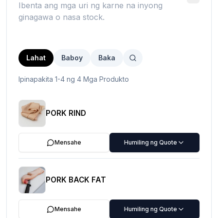
Ibenta ang mga uri ng karne na inyong
ginagawa o nasa stock.
Lahat
Baboy
Baka
Ipinapakita 1-4 ng 4 Mga Produkto
PORK RIND
Mensahe
Humiling ng Quote
PORK BACK FAT
Mensahe
Humiling ng Quote