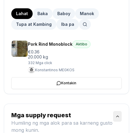
Lahat
Baka
Baboy
Manok
Tupa at Kambing
Iba pa
Pork Rind Monoblock
Aktibo
€0.36
20.000 kg
332
Mga click
Konstantinos MEGKOS
Kontakin
Mga supply request
Humiling ng mga alok para sa karneng gusto
mong kunin.