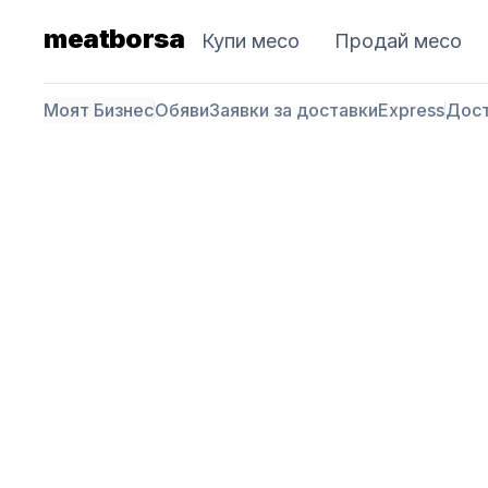
meatborsa
Купи месо
Продай месо
Моят Бизнес
Обяви
Заявки за доставки
Express
Дос