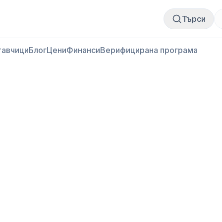
Купи месо
Продай месо
Търси
тавчици
Блог
Цени
Финанси
Верифицирана програма