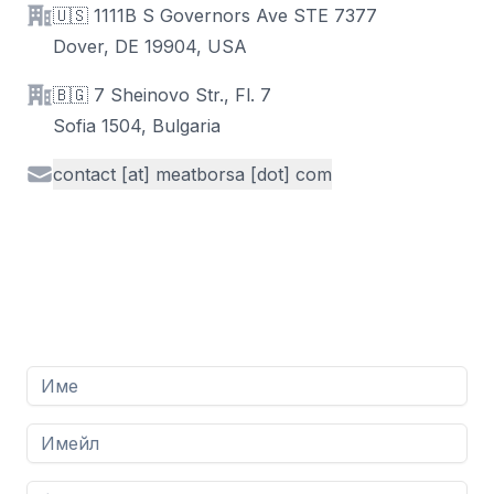
Address
🇺🇸 1111B S Governors Ave STE 7377
Dover, DE 19904, USA
Address
🇧🇬 7 Sheinovo Str., Fl. 7
Sofia 1504, Bulgaria
Email
contact [at] meatborsa [dot] com