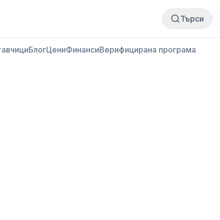
Купи месо
Продай месо
Търси
тавчици
Блог
Цени
Финанси
Верифицирана програма