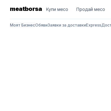
meatborsa
Купи месо
Продай месо
Моят Бизнес
Обяви
Заявки за доставки
Express
Дос