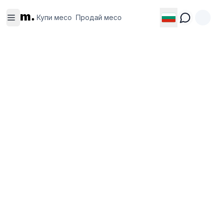
Купи
Продай
m.
месо
месо
Купи месо
Продай месо