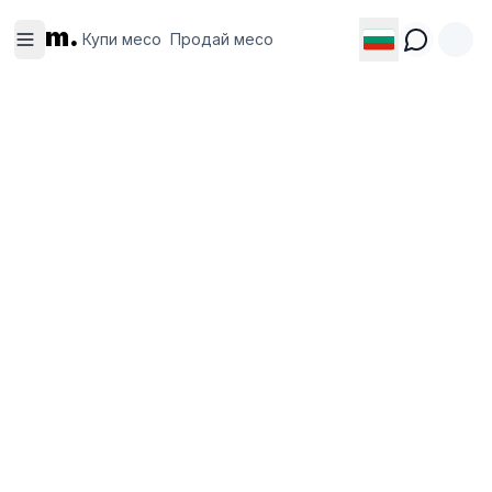
Купи
Продай
m.
месо
месо
Купи месо
Продай месо