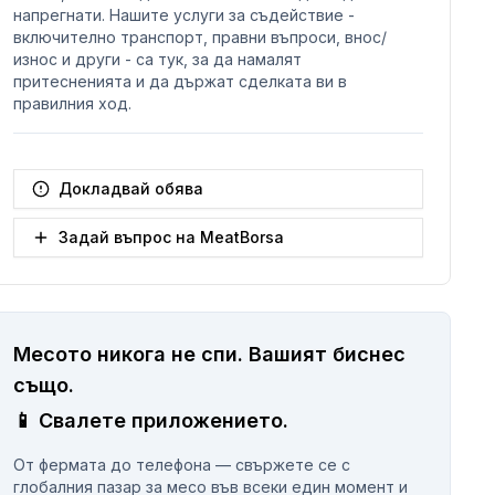
напрегнати. Нашите услуги за съдействие -
включително транспорт, правни въпроси, внос/
износ и други - са тук, за да намалят
притесненията и да държат сделката ви в
правилния ход.
Докладвай обява
Задай въпрос на MeatBorsa
Месото никога не спи.
Вашият биснес
същo.
📱
Свалете приложението.
От фермата до телефона — свържете се с
глобалния пазар за месо във всеки един момент и