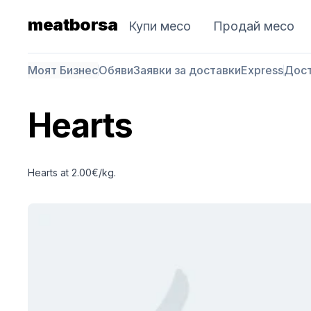
meatborsa
Купи месо
Продай месо
Моят Бизнес
Обяви
Заявки за доставки
Express
Дос
Hearts
Hearts at 2.00€/kg.