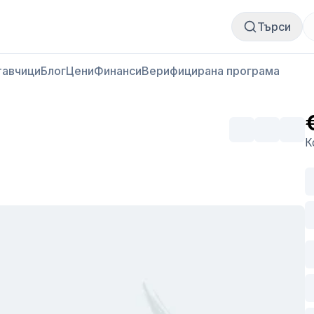
Купи месо
Продай месо
Търси
тавчици
Блог
Цени
Финанси
Верифицирана програма
К