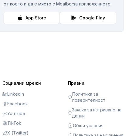
от което и да е място с Meatborsa приложението.
App Store
Google Play
Социални мрежи
Правни
LinkedIn
Политика за
поверителност
Facebook
Заявка за изтриване на
YouTube
данни
TikTok
Общи условия
X (Twitter)
Политика за нарушения