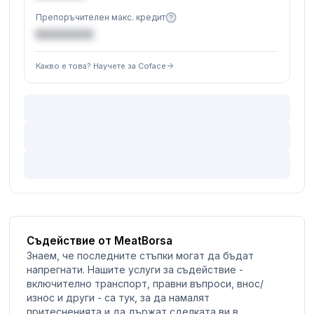
Препоръчителен макс. кредит
€XXXXXX
Какво е това? Научете за Coface
Съдействие от MeatBorsa
Знаем, че последните стъпки могат да бъдат
напрегнати. Нашите услуги за съдействие -
включително транспорт, правни въпроси, внос/
износ и други - са тук, за да намалят
притесненията и да държат сделката ви в