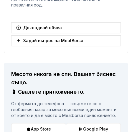
правилния ход.
Докладвай обява
Задай въпрос на MeatBorsa
Месото никога не спи.
Вашият биснес
същo.
📱
Свалете приложението.
От фермата до телефона — свържете се с
глобалния пазар за месо във всеки един момент и
от което и да е място с Meatborsa приложението.
App Store
Google Play