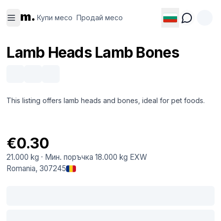
Купи
Продай
m.
месо
месо
Купи месо
Продай месо
Lamb Heads Lamb Bones
This listing offers lamb heads and bones, ideal for pet foods.
€0.30
21.000 kg
·
Мин. поръчка
18.000 kg
EXW
Romania
, 307245