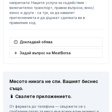
напрегнати. Нашите услуги за съдействие -
включително транспорт, правни въпроси, внос/
износ и други - са тук, за да намалят
притесненията и да държат сделката ви в
правилния ход.
Докладвай обява
Задай въпрос на MeatBorsa
Месото никога не спи.
Вашият биснес
същo.
📱
Свалете приложението.
От фермата до телефона — свържете се с
глобалния пазар за месо във всеки един момент и