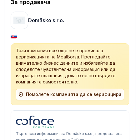
За продавача
Domäsko s.r.o.
Тази компания все още не е преминала
верификацията на MeatBorsa. Прегледайте
внимателно бизнес данните и избягвайте да
споделяте чувствителна информация или да
изпращате плащания, докато не потвърдите
компанията самостоятелно.
Помолете компанията да се верифицира
Търговска информация за Domäsko s.r.o., предоставена
чрез нашето партньорство с Coface.