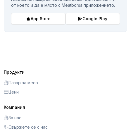
от което и да е място с Meatborsa приложението.
App Store
Google Play
Продукти
Пазар за месо
Цени
Компания
За нас
Свържете се с нас