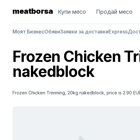
meatborsa
Купи месо
Продай месо
Моят Бизнес
Обяви
Заявки за доставки
Express
Дос
Frozen Chicken T
nakedblock
Frozen Chicken Trimming, 20kg nakedblock, price is 2.90 EU