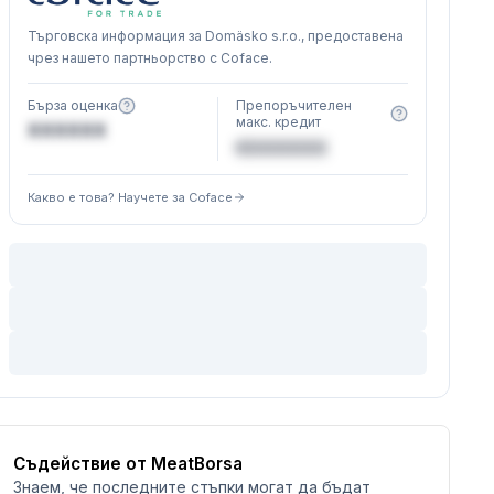
Търговска информация за Domäsko s.r.o., предоставена
чрез нашето партньорство с Coface.
Бърза оценка
Препоръчителен
макс. кредит
XXXXXX
€XXXXXX
Какво е това? Научете за Coface
Съдействие от MeatBorsa
Знаем, че последните стъпки могат да бъдат