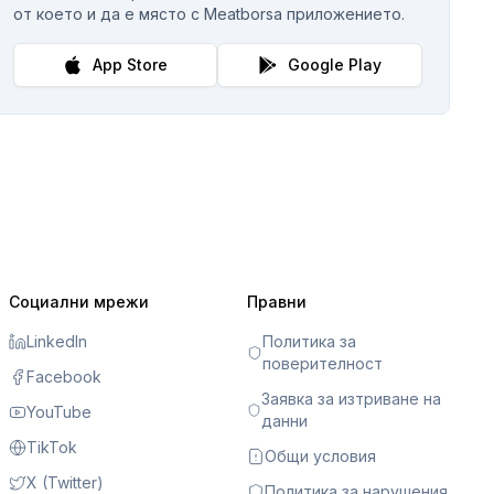
от което и да е място с Meatborsa приложението.
App Store
Google Play
Социални мрежи
Правни
LinkedIn
Политика за
поверителност
Facebook
Заявка за изтриване на
YouTube
данни
TikTok
Общи условия
X (Twitter)
Политика за нарушения