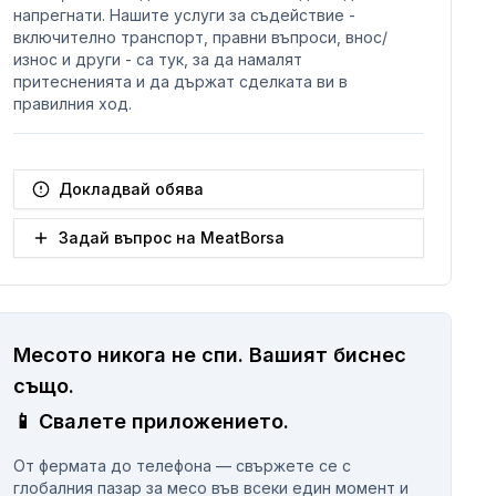
напрегнати. Нашите услуги за съдействие -
включително транспорт, правни въпроси, внос/
износ и други - са тук, за да намалят
притесненията и да държат сделката ви в
правилния ход.
Докладвай обява
Задай въпрос на MeatBorsa
Месото никога не спи.
Вашият биснес
същo.
📱
Свалете приложението.
От фермата до телефона — свържете се с
глобалния пазар за месо във всеки един момент и