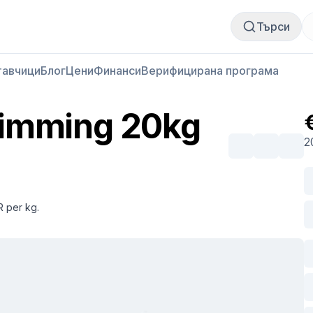
Купи месо
Продай месо
Търси
тавчици
Блог
Цени
Финанси
Верифицирана програма
rimming 20kg
2
R per kg.