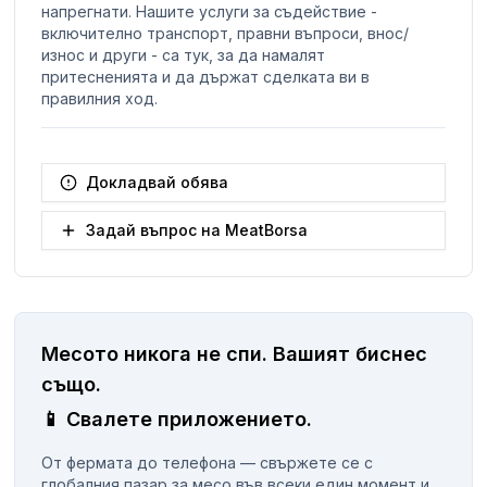
напрегнати. Нашите услуги за съдействие -
включително транспорт, правни въпроси, внос/
износ и други - са тук, за да намалят
притесненията и да държат сделката ви в
правилния ход.
Докладвай обява
Задай въпрос на MeatBorsa
Месото никога не спи.
Вашият биснес
същo.
📱
Свалете приложението.
От фермата до телефона — свържете се с
глобалния пазар за месо във всеки един момент и