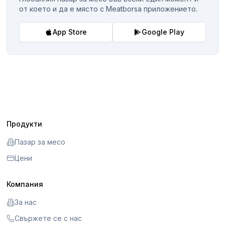
от което и да е място с Meatborsa приложението.
App Store
Google Play
Продукти
Пазар за месо
Цени
Компания
За нас
Свържете се с нас