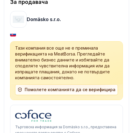
За продавача
Domäsko s.r.o.
Тази компания все още не е преминала
верификацията на MeatBorsa. Прегледайте
внимателно бизнес данните и избягвайте да
споделяте чувствителна информация или да
изпращате плащания, докато не потвърдите
компанията самостоятелно.
Помолете компанията да се верифицира
Търговска информация за Domäsko s.r.o., предоставена
чрез нашето партньорство с Coface.