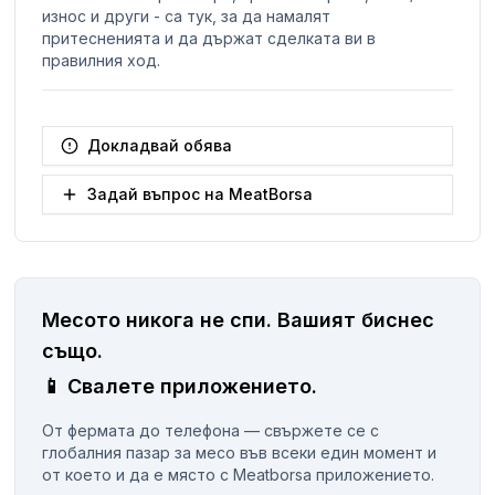
износ и други - са тук, за да намалят
притесненията и да държат сделката ви в
правилния ход.
Докладвай обява
Задай въпрос на MeatBorsa
Месото никога не спи.
Вашият биснес
същo.
📱
Свалете приложението.
От фермата до телефона — свържете се с
глобалния пазар за месо във всеки един момент и
от което и да е място с Meatborsa приложението.