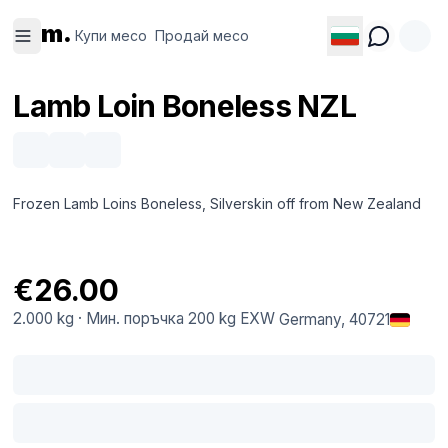
Купи
Продай
m.
месо
месо
Купи месо
Продай месо
Lamb Loin Boneless NZL
Frozen Lamb Loins Boneless, Silverskin off from New Zealand
€26.00
2.000 kg
·
Мин. поръчка
200 kg
EXW
Germany
, 40721