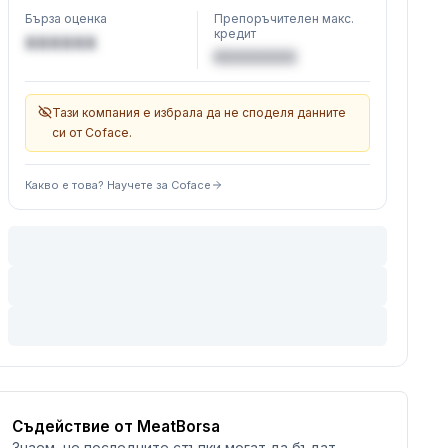
Бърза оценка
Препоръчителен макс.
кредит
XXXXXX
€XXXXXX
Тази компания е избрала да не споделя данните
си от Coface.
Какво е това? Научете за Coface
Съдействие от MeatBorsa
Знаем, че последните стъпки могат да бъдат