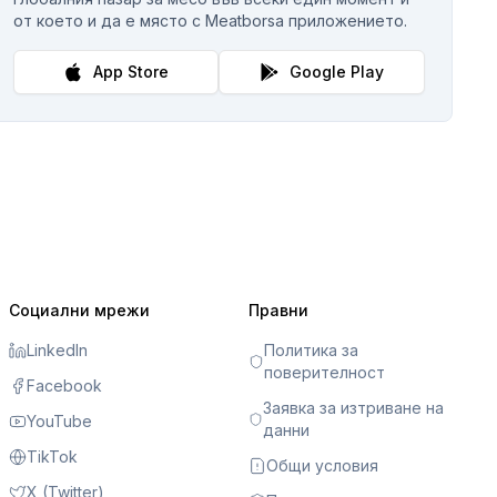
от което и да е място с Meatborsa приложението.
App Store
Google Play
Социални мрежи
Правни
LinkedIn
Политика за
поверителност
Facebook
Заявка за изтриване на
YouTube
данни
TikTok
Общи условия
X (Twitter)