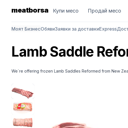
meatborsa
Купи месо
Продай месо
Моят Бизнес
Обяви
Заявки за доставки
Express
Дос
Lamb Saddle Ref
We´re offering frozen Lamb Saddles Reformed from New Ze