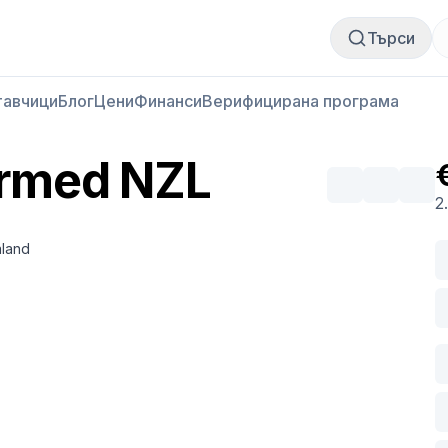
Купи месо
Продай месо
Търси
тавчици
Блог
Цени
Финанси
Верифицирана програма
ormed NZL
2
aland