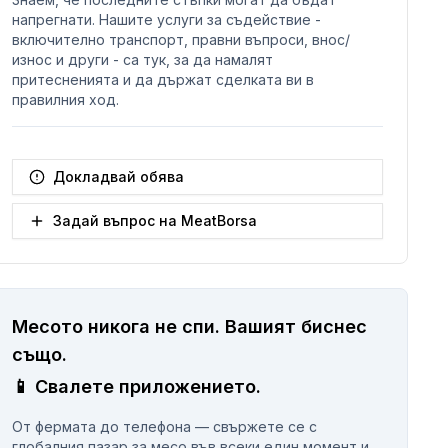
напрегнати. Нашите услуги за съдействие -
включително транспорт, правни въпроси, внос/
износ и други - са тук, за да намалят
притесненията и да държат сделката ви в
правилния ход.
Докладвай обява
Задай въпрос на MeatBorsa
Месото никога не спи.
Вашият биснес
същo.
📱
Свалете приложението.
От фермата до телефона — свържете се с
глобалния пазар за месо във всеки един момент и