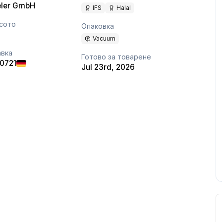
eler GmbH
IFS
Halal
сото
Опаковка
Vacuum
авка
Готово за товарене
40721
Jul 23rd, 2026