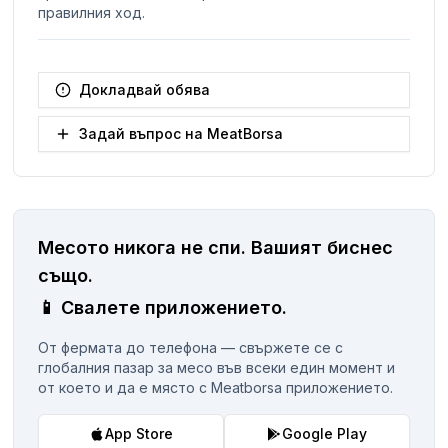
правилния ход.
Докладвай обява
Задай въпрос на MeatBorsa
Месото никога не спи.
Вашият биснес
същo.
📱
Свалете приложението.
От фермата до телефона — свържете се с
глобалния пазар за месо във всеки един момент и
от което и да е място с Meatborsa приложението.
App Store
Google Play