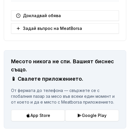
Докладвай обява
Задай въпрос на MeatBorsa
Месото никога не спи.
Вашият биснес
същo.
📱
Свалете приложението.
От фермата до телефона — свържете се с
глобалния пазар за месо във всеки един момент и
от което и да е място с Meatborsa приложението.
App Store
Google Play