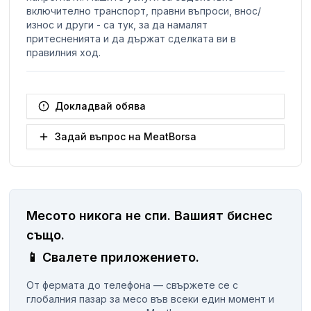
включително транспорт, правни въпроси, внос/
износ и други - са тук, за да намалят
притесненията и да държат сделката ви в
правилния ход.
Докладвай обява
Задай въпрос на MeatBorsa
Месото никога не спи.
Вашият биснес
същo.
📱
Свалете приложението.
От фермата до телефона — свържете се с
глобалния пазар за месо във всеки един момент и