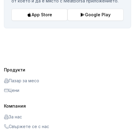
от което и да е място с Meatborsa приложението.
App Store
Google Play
Продукти
Пазар за месо
Цени
Компания
За нас
Свържете се с нас