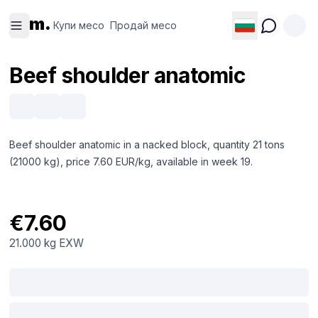
Купи
Продай
m.
месо
месо
Купи месо
Продай месо
Beef shoulder anatomic
Beef shoulder anatomic in a nacked block, quantity 21 tons
(21000 kg), price 7.60 EUR/kg, available in week 19.
€7.60
21.000 kg
EXW