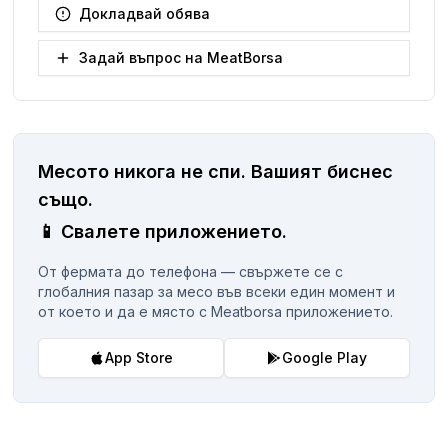
Докладвай обява
Задай въпрос на MeatBorsa
Месото никога не спи.
Вашият биснес
същo.
📱
Свалете приложението.
От фермата до телефона — свържете се с
глобалния пазар за месо във всеки един момент и
от което и да е място с Meatborsa приложението.
App Store
Google Play