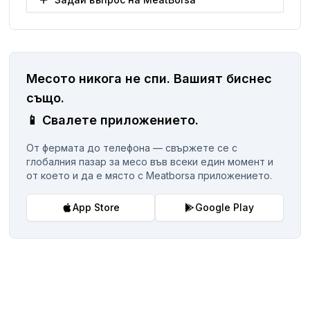
Месото никога не спи.
Вашият биснес
същo.
📱
Свалете приложението.
От фермата до телефона — свържете се с
глобалния пазар за месо във всеки един момент и
от което и да е място с Meatborsa приложението.
App Store
Google Play