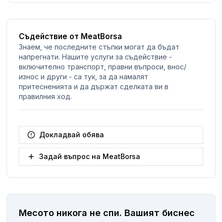
Съдействие от MeatBorsa
Знаем, че последните стъпки могат да бъдат
напрегнати. Нашите услуги за съдействие -
включително транспорт, правни въпроси, внос/
износ и други - са тук, за да намалят
притесненията и да държат сделката ви в
правилния ход.
Докладвай обява
Задай въпрос на MeatBorsa
Месото никога не спи.
Вашият биснес