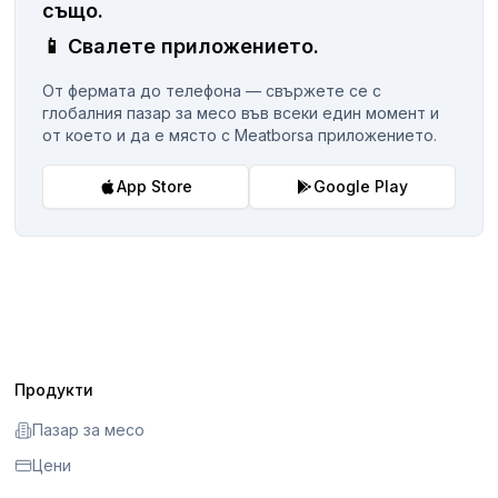
същo.
📱
Свалете приложението.
От фермата до телефона — свържете се с
глобалния пазар за месо във всеки един момент и
от което и да е място с Meatborsa приложението.
App Store
Google Play
Продукти
Пазар за месо
Цени