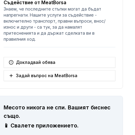
Съдействие от MeatBorsa
Знаем, че последните стъпки могат да бъдат
напрегнати. Нашите услуги за съдействие -
включително транспорт, правни въпроси, внос/
износ и други - са тук, за да намалят
притесненията и да държат сделката ви в
правилния ход.
Докладвай обява
Задай въпрос на MeatBorsa
Месото никога не спи.
Вашият биснес
същo.
📱
Свалете приложението.