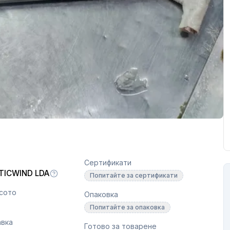
Сертификати
TICWIND LDA
Попитайте за сертификати
сото
Опаковка
Попитайте за опаковка
авка
Готово за товарене