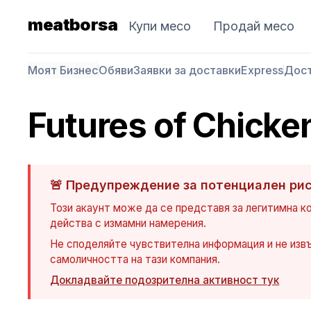
meatborsa
Купи месо
Продай месо
Моят Бизнес
Обяви
Заявки за доставки
Express
Дос
Futures of Chick
🚨
Предупреждение за потенциален ри
Този акаунт може да се представя за легитимна к
действа с измамни намерения.
Не споделяйте чувствителна информация и не изв
самоличността на тази компания.
Докладвайте подозрителна активност тук