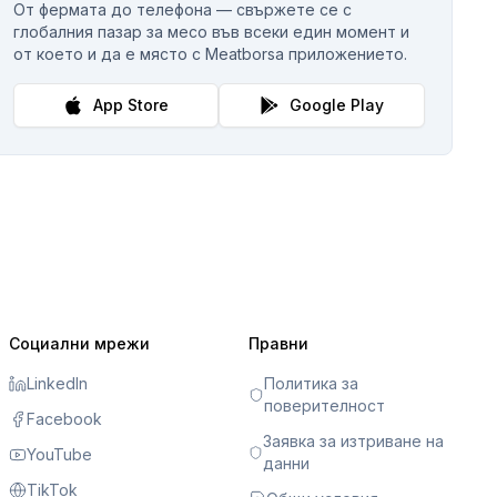
От фермата до телефона — свържете се с
глобалния пазар за месо във всеки един момент и
от което и да е място с Meatborsa приложението.
App Store
Google Play
Социални мрежи
Правни
LinkedIn
Политика за
поверителност
Facebook
Заявка за изтриване на
YouTube
данни
TikTok