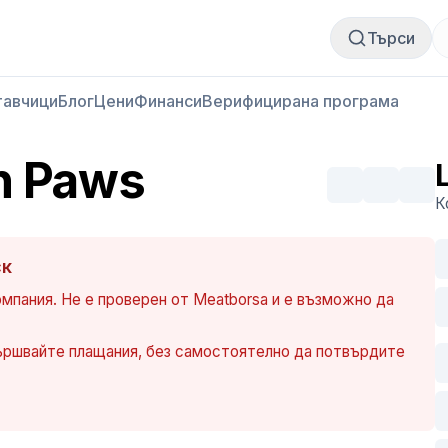
Купи месо
Продай месо
Търси
тавчици
Блог
Цени
Финанси
Верифицирана програма
en Paws
К
ск
омпания. Не е проверен от Meatborsa и е възможно да
ършвайте плащания, без самостоятелно да потвърдите