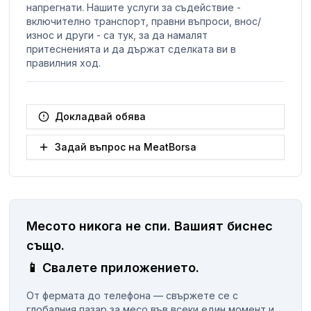
напрегнати. Нашите услуги за съдействие -
включително транспорт, правни въпроси, внос/
износ и други - са тук, за да намалят
притесненията и да държат сделката ви в
правилния ход.
Докладвай обява
Задай въпрос на MeatBorsa
Месото никога не спи.
Вашият биснес
същo.
📱
Свалете приложението.
От фермата до телефона — свържете се с
глобалния пазар за месо във всеки един момент и