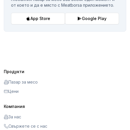
от което и да е място с Meatborsa приложението.
App Store
Google Play
Продукти
Пазар за месо
Цени
Компания
За нас
Свържете се с нас