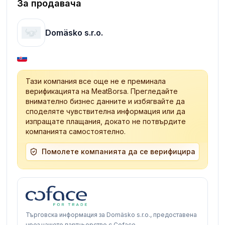
За продавача
Domäsko s.r.o.
Тази компания все още не е преминала
верификацията на MeatBorsa. Прегледайте
внимателно бизнес данните и избягвайте да
споделяте чувствителна информация или да
изпращате плащания, докато не потвърдите
компанията самостоятелно.
Помолете компанията да се верифицира
Търговска информация за Domäsko s.r.o., предоставена
чрез нашето партньорство с Coface.