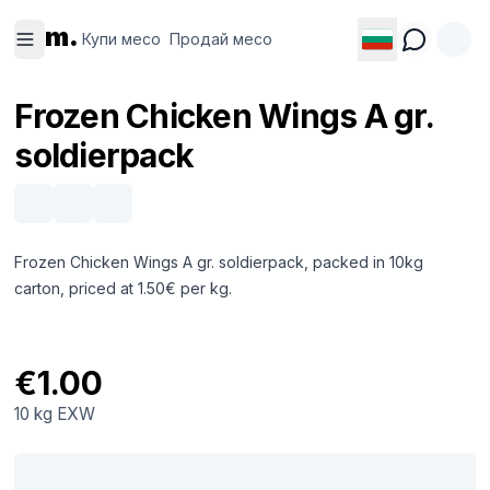
Купи
Продай
m.
месо
месо
Купи месо
Продай месо
Frozen Chicken Wings A gr.
soldierpack
Frozen Chicken Wings A gr. soldierpack, packed in 10kg
carton, priced at 1.50€ per kg.
€1.00
10 kg
EXW